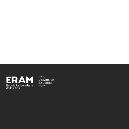
PERFORMANCES
«Performarnos» 2015-2016
Artes Escénicas
Footer