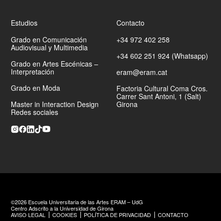
Dominio de la robótica con LEGO Mindstorm y la
impresión 3D.
Estudios
Contacto
En los últimos cinco años, especialización en
Grado en Comunicación
+34 972 402 258
impresión 3D, efectos especiales y realidad virtual,
Audiovisual y Multimedia
especialmente en mundos inmersivos con Meta Quest
+34 602 251 924 (Whatsapp)
3.
Grado en Artes Escénicas –
Interpretación
eram@eram.cat
Gran apasionado del mundo 3D y de todo lo que lo
Grado en Moda
Factoria Cultural Coma Cros.
rodea.
Carrer Sant Antoni, 1 (Salt)
Master in Interaction Design
Girona
Redes sociales
©2026 Escuela Universitaria de las Artes ERAM – UdG
Centro Adscrito a la Universidad de Girona
AVISO LEGAL
COOKIES
POLÍTICA DE PRIVACIDAD
CONTACTO