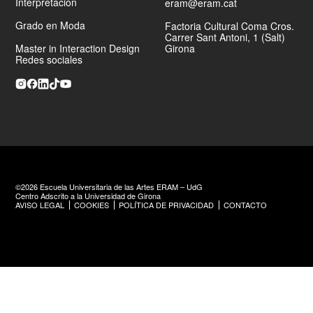
Interpretación
eram@eram.cat
renderización en tiempo real.
Grado en Moda
Factoria Cultural Coma Cros.
Carrer Sant Antoni, 1 (Salt)
Master in Interaction Design
Girona
Redes sociales
©2026 Escuela Universitaria de las Artes ERAM – UdG
Centro Adscrito a la Universidad de Girona
AVISO LEGAL
COOKIES
POLÍTICA DE PRIVACIDAD
CONTACTO