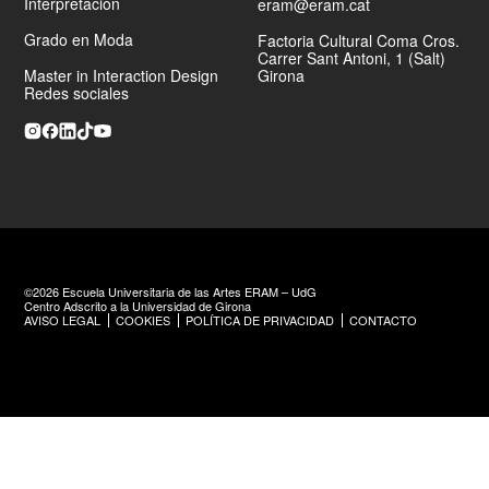
Interpretación
RAC105
.
eram@eram.cat
Grado en Moda
Factoria Cultural Coma Cros.
Carrer Sant Antoni, 1 (Salt)
Master in Interaction Design
Girona
Redes sociales
©2026 Escuela Universitaria de las Artes ERAM – UdG
Centro Adscrito a la Universidad de Girona
AVISO LEGAL
COOKIES
POLÍTICA DE PRIVACIDAD
CONTACTO