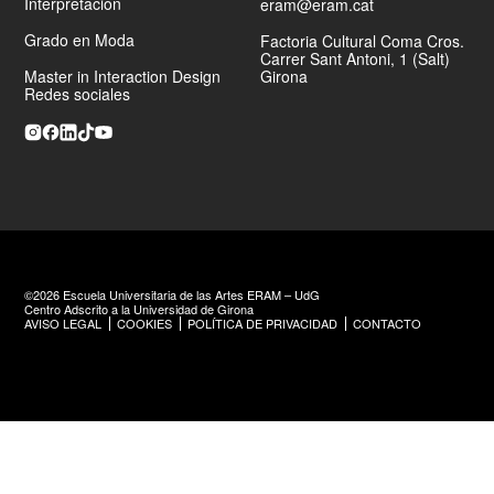
Interpretación
eram@eram.cat
Engineer en
Alegría Films
en Los Ángeles.
Grado en Moda
Factoria Cultural Coma Cros.
Carrer Sant Antoni, 1 (Salt)
Master in Interaction Design
Girona
Redes sociales
©2026 Escuela Universitaria de las Artes ERAM – UdG
Centro Adscrito a la Universidad de Girona
AVISO LEGAL
COOKIES
POLÍTICA DE PRIVACIDAD
CONTACTO