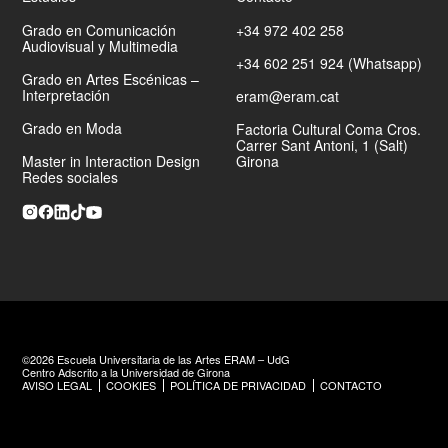
Grado en Comunicación
+34 972 402 258
Audiovisual y Multimedia
+34 602 251 924 (Whatsapp)
Centre de
Grado en Artes Escénicas –
Creació L'Animal a l'esquena
Interpretación
eram@eram.cat
Amadou
Olivia
Grado en Moda
Factoria Cultural Coma Cros.
Carrer Sant Antoni, 1 (Salt)
Hermann Bonnin
Master in Interaction Design
Girona
Redes sociales
Cia. loscorderos.sc
El Mal menor
El cielo de los tristes
Ultrainocencia
Fromzero
©2026 Escuela Universitaria de las Artes ERAM – UdG
Centro Adscrito a la Universidad de Girona
AVISO LEGAL
COOKIES
POLÍTICA DE PRIVACIDAD
CONTACTO