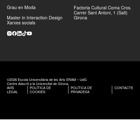
Grau en Moda
Factoria Cultural Coma Cros.
Carrer Sant Antoni, 1 (Salt)
Master in Interaction Design
Girona
Web
Xarxes socials
©2026 Escola Universitària de les Arts ERAM – UdG
Centre Adscrit a la Universitat de Girona.
AVÍS
POLÍTICA DE
POLÍTICA DE
CONTACTE
LEGAL
COOKIES
PRIVADESA