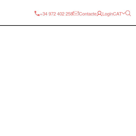
CAT
+34 972 402 258
Contacte
Login