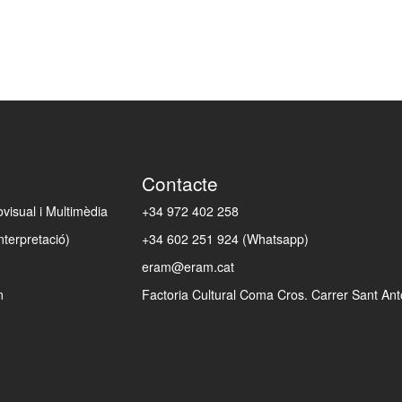
Contacte
isual i Multimèdia
+34 972 402 258
nterpretació)
+34 602 251 924 (Whatsapp)
eram@eram.cat
n
Factoria Cultural Coma Cros. Carrer Sant Anto