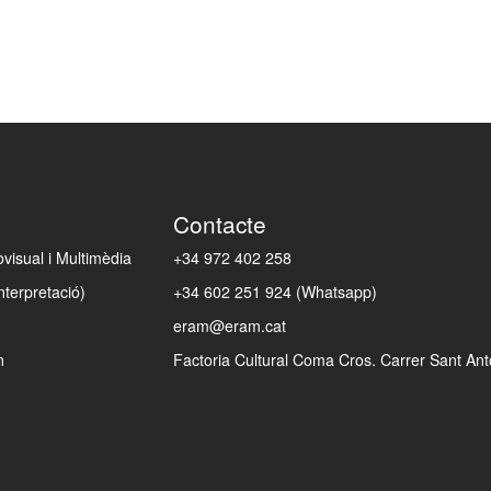
creació d'arts al
FiraTàrrega (20
l'equip de direc
el Festival de 
Com a professor 
Màster en Gestió
de Catalunya (2
Teatre de la Un
ha estat Coordi
Contacte
l'Escola Univer
professor d'Arts
isual i Multimèdia
+34 972 402 258
mateixa instituc
nterpretació)
+34 602 251 924 (Whatsapp)
Darrerament, co
eram@eram.cat
col·laborat amb
n
Factoria Cultural Coma Cros. Carrer Sant Anto
Rovira, Marie G
(Companyia de d
Socias, amb qui
professional a l
2023 per l’espe