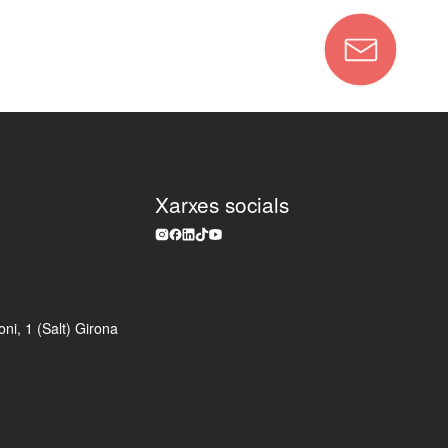
 carrer per la Universitat de Lleida i
13-2017). En l'actualitat forma part de
ció artística del Festival MAC - La Mercè i
Nadal de Barcelona (ICUB).
i investigador teatral ha participat al
 Cultural de la Universitat Internacional
010-2017) i a la Direcció de l’Aula de
iversitat de Girona (2003-2008). També
nador del Grau en Arts Escèniques de
Xarxes socials
sitària de les Arts ERAM (2022-2024) i
 de Carrer, entre d'altres matèries, a la
ió des de l'any 2016.
m a director d'escena i dramaturg, ha
 creadores com Virginia Fochs, Carla
ni, 1 (Salt) Girona
yselbrecht, Catalina Carrasco
ansa Baal), El Pot Petit o bé Marga
 van guanyar el Premi Moritz de votació
a millor estrena de carrer de FiraTàrrega
ctacle
O.R.E.L.L.E.S.