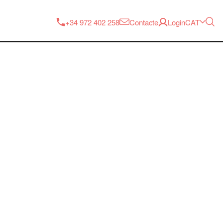
CAT
+34 972 402 258
Contacte
Login