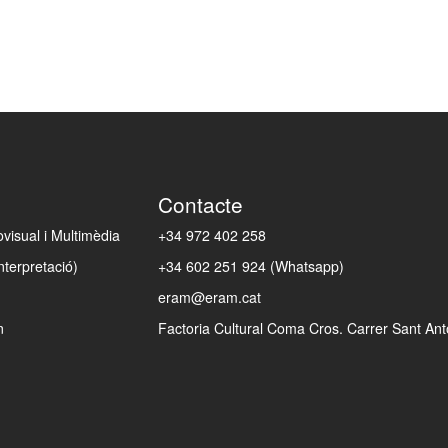
Contacte
isual i Multimèdia
+34 972 402 258
nterpretació)
+34 602 251 924 (Whatsapp)
eram@eram.cat
n
Factoria Cultural Coma Cros. Carrer Sant Anto