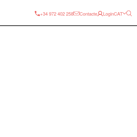
CAT
+34 972 402 258
Contacte
Login