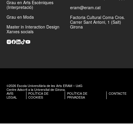
Grau en Arts Escèniques
(Interpretació)
eram@eram.cat
Grau en Moda
Factoria Cultural Coma Cros.
Carrer Sant Antoni, 1 (Salt)
Master in Interaction Design
Girona
Xarxes socials
©2026 Escola Universitària de les Arts ERAM – UdG
Centre Adscrit a la Universitat de Girona.
AVÍS
POLÍTICA DE
POLÍTICA DE
CONTACTE
LEGAL
COOKIES
PRIVADESA