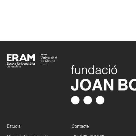
Matèries tèxtils
(Grau en Moda)
Tèxtil i tecnologia
(Grau en Moda)
Footer
Estudis
Contacte