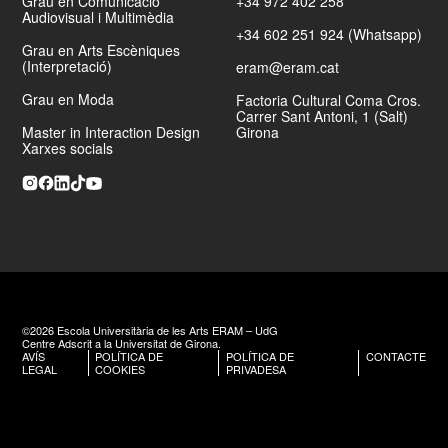
Grau en Comunicació
+34 972 402 258
Audiovisual i Multimèdia
+34 602 251 924 (Whatsapp)
Grau en Arts Escèniques
(Interpretació)
eram@eram.cat
Grau en Moda
Factoria Cultural Coma Cros.
Carrer Sant Antoni, 1 (Salt)
Master in Interaction Design
Girona
Xarxes socials
©2026 Escola Universitària de les Arts ERAM – UdG
Centre Adscrit a la Universitat de Girona.
AVÍS
POLÍTICA DE
POLÍTICA DE
CONTACTE
LEGAL
COOKIES
PRIVADESA