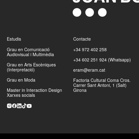
I
Premi Carles Rahola
de Comunicació Local de fotoperiodisme
gener 2010.
VII
Premi Carles Rahola
de Comunicació Local de
fotoperiodisme gener 2017.
Estudis
Contacte
EXPOSICIONS DE FOTOGRAFIA
Grau en Comunicació
+34 972 402 258
Audiovisual i Multimèdia
2014 TOSSUDAMENT... RELAT DEL PROCÉS CATALÀ.
Casa
+34 602 251 924 (Whatsapp)
de Cultura de Girona. Girona
Grau en Arts Escèniques
(Interpretació)
eram@eram.cat
2015 TOSSUDAMENT... RELAT DEL PROCÉS CATALÀ.
Mostra
Internacional de Documentals d’Olot. Olot.
Grau en Moda
Factoria Cultural Coma Cros.
Carrer Sant Antoni, 1 (Salt)
Master in Interaction Design
Girona
2015 TOSSUDAMENT... RELAT DEL PROCÉS CATALÀ.
Palau
Xarxes socials
Robert. Barcelona.
2015 TOSSUDAMENT... RELAT DEL PROCÉS CATALÀ.
Visa
Off. Perpinyà
.
2015 TOSSUDAMENT... RELAT DEL PROCÉS CATALÀ.
Universitat de Vic. Vic.