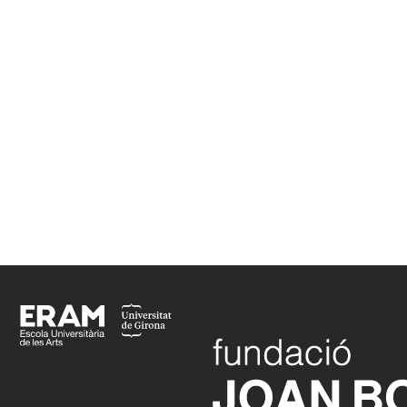
Fotografia
(Grau en Comunicació Audiovisual i
Multimèdia)
ICONNA Serveis de Comunicació.
fotògraf
tècnic d'Imatge i Sò,
l'EMAV
Professors de l’ERAM guardonats als VIII Premis
Carles Rahola
Footer