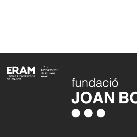
3D I
(Grau en Comunicació Audiovisual i Multimèdia)
3D- I
(Degree in Audiovisuals Comunication and
Multimedia)
Footer