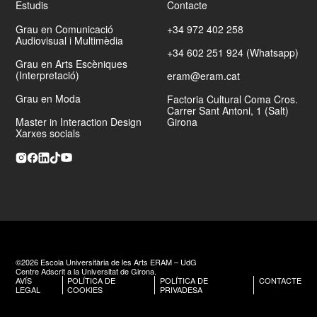
Estudis
Contacte
Grau en Comunicació
+34 972 402 258
Audiovisual i Multimèdia
+34 602 251 924 (Whatsapp)
Grau en Arts Escèniques
(Interpretació)
eram@eram.cat
Grau en Moda
Factoria Cultural Coma Cros.
Carrer Sant Antoni, 1 (Salt)
Master in Interaction Design
Girona
Xarxes socials
©2026 Escola Universitària de les Arts ERAM – UdG
Centre Adscrit a la Universitat de Girona.
AVÍS
POLÍTICA DE
POLÍTICA DE
CONTACTE
LEGAL
COOKIES
PRIVADESA