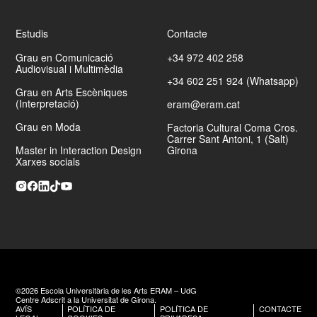
del concurs de Miniremakes
Professors de l’ERAM guardonats als VIII Premis
Estudis
Contacte
Carles Rahola
Grau en Comunicació
+34 972 402 258
Com a productor de llargmetratges documentals
Audiovisual i Multimèdia
+34 602 251 924 (Whatsapp)
Grau en Arts Escèniques
(Interpretació)
eram@eram.cat
Grau en Moda
Factoria Cultural Coma Cros.
Carrer Sant Antoni, 1 (Salt)
Master in Interaction Design
Girona
Xarxes socials
Com a director de llargmetratges de ficció
Com a director de documentals
©2026 Escola Universitària de les Arts ERAM – UdG
Centre Adscrit a la Universitat de Girona.
AVÍS
POLÍTICA DE
POLÍTICA DE
CONTACTE